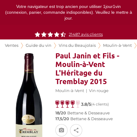
Votre navigateur est trop ancien pour utiliser 1jour1vin
(connexion, panier, commande indisponibles). Veuillez le mettre à
jour.
21487
avis clients
Ventes
Guide du vin
Vins du Beaujolais
Moulin-à-Vent
Paul Janin et Fils -
Moulin-à-Vent
L'Héritage du
Tremblay 2015
Moulin-à-Vent
|
Vin rouge
3.8/5
(4 clients)
18/20
Bettane & Desseauve
17,5/20
Bettane & Desseauve