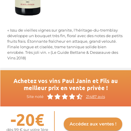
« Issu de vieilles vignes sur granite, l'héritage-du-tremblay
développe un bouquet très fin, floral avec des notes de petits
fruits frais. Étonnante fraîcheur en attaque, grand velouté.
Finale longue et ciselée, trame tannique solide bien
enrobée. Très joli vin. » (Le Guide Bettane & Desseauve des
Vins 2018)
Achetez vos vins Paul Janin et Fils au
meilleur prix en vente privée !
Site noté
21487 avis
-20€
Accédez aux ventes !
dès 99 € sur votre 1ère