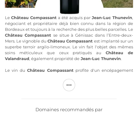
Le
Château Compassant
a été acquis par
Jean-Luc Thunevin
,
négociant et propriétaire déjà bien connu dans la région de
Bordeaux et toujours à la recherche des plus belles parcelles. Le
Château Compassant
se situe à Génissac dans l’Entre-deux-
Mers. Le vignoble du
Château Compassant
est implanté sur un
superbe terroir argilo-limoneux. Le vin fait l'objet des mêmes
soins méticuleux que ceux pratiqués au
Château de
Valandraud
, également propriété de
Jean-Luc Thunevin
.
Le vin du
Château Compassant
profite d'un encépagement
constitué à 80% de Merlot, 15% de Cabernet Franc, et 5% de
Cabernet Sauvignon. La vinification est réalisée par Guillaume
Quéron et s'achève par un élevage de 12 mois en fûts de chêne
entièrement neufs, donnant ainsi de vin en AOC Bordeaux
d'une qualité conforme aux exigences que
Jean-Luc Thunevin
impose à l'ensemble de ses domaines.
Domaines recommandés par
Plus d'informations sur le site de
Compassant