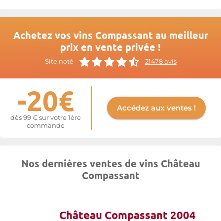
Achetez vos vins Compassant au meilleur
prix en vente privée !
Site noté
21478 avis
-20€
Accédez aux ventes !
dès 99 € sur votre 1ère
commande
Nos dernières ventes de vins Château
Compassant
Château Compassant 2004