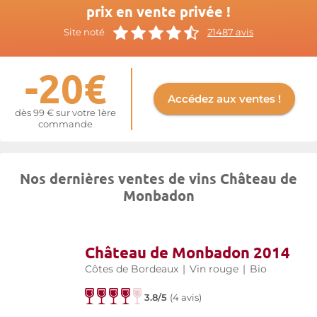
cave, quelques année.
prix en vente privée !
Plus d'informations sur le site de
Monbadon
Site noté
21487 avis
-20€
Accédez aux ventes !
dès 99 € sur votre 1ère
commande
Nos dernières ventes de vins Château de
Monbadon
Château de Monbadon 2014
Côtes de Bordeaux
|
Vin rouge
|
Bio
3.8/5
(
4 avis
)