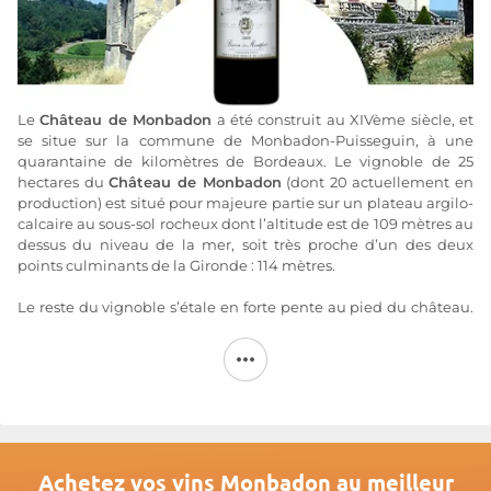
Le
Château de Monbadon
a été construit au XIVème siècle, et
se situe sur la commune de Monbadon-Puisseguin, à une
quarantaine de kilomètres de Bordeaux. Le vignoble de 25
hectares du
Château de Monbadon
(dont 20 actuellement en
production) est situé pour majeure partie sur un plateau argilo-
calcaire au sous-sol rocheux dont l’altitude est de 109 mètres au
dessus du niveau de la mer, soit très proche d’un des deux
points culminants de la Gironde : 114 mètres.
Le reste du vignoble s’étale en forte pente au pied du château.
La taille en Guyot double, l'ébourgeonnage, l'effeuillage sont
pratiqués afin d'obtenir des rendements maitrisés. Les
traitements et amendements réalisés avec des produits
naturels. Le domaine est d'ailleurs en phase de conversion à
l'agriculture biologique.
Château de Monbadon
produit un Castillon Côtes de Bordeaux
qui peut être dégusté dès maintenant, ou être conservé en
Achetez vos vins Monbadon au meilleur