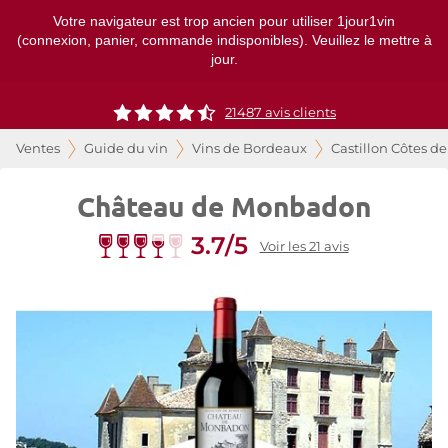
Votre navigateur est trop ancien pour utiliser 1jour1vin
(connexion, panier, commande indisponibles). Veuillez le mettre à
jour.
21487
avis clients
Ventes
Guide du vin
Vins de Bordeaux
Castillon Côtes d
Château de Monbadon
3.7/5
Voir les 21 avis