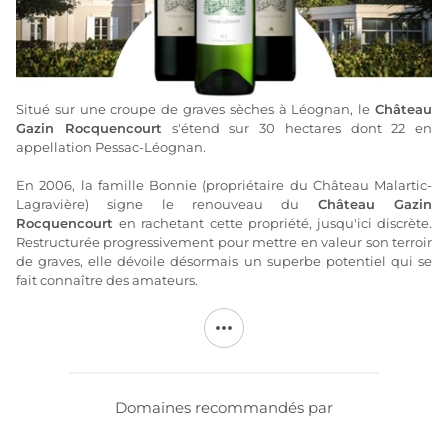
Situé sur une croupe de graves sèches à Léognan, le
Château
Gazin Rocquencourt
s'étend sur 30 hectares dont 22 en
appellation Pessac-Léognan.
En 2006, la famille Bonnie (propriétaire du Château Malartic-
Lagravière) signe le renouveau du
Château Gazin
Rocquencourt
en rachetant cette propriété, jusqu'ici discrète.
Restructurée progressivement pour mettre en valeur son terroir
de graves, elle dévoile désormais un superbe potentiel qui se
fait connaître des amateurs.
Tout comme pour le Château Malartic-Lagravière et la Bodega
Diamandes (Argentine), le
vignoble de Château Gazin
Rocquencourt
est conduit selon une charte environnementale
interne qui combine labours, agriculture raisonnée, HVE (Haute
Valeur Environnementale), parcelles en bio et en biodynamie...
Domaines recommandés par
Depuis 2007, le
Château Gazin Rocquencourt
bénéficie d'un
chai entièrement gravitaire intégralement géré par les équipes