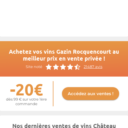
de Malartic.
Le
Château Gazin Rocquencourt
est historiquement connu
pour son Pessac Léognan rouge mais depuis 2010, le domaine
produit aussi un Pessac-Léognan blanc en 100% Sauvignon.
Plus d'informations sur le site de
Gazin Rocquencourt
Achetez vos vins Gazin Rocquencourt au
meilleur prix en vente privée !
Site noté
21487 avis
-20€
Accédez aux ventes !
dès 99 € sur votre 1ère
commande
Nos dernières ventes de vins Château