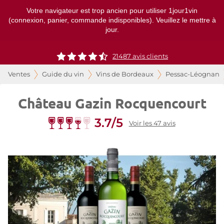
Votre navigateur est trop ancien pour utiliser 1jour1vin
(connexion, panier, commande indisponibles). Veuillez le mettre à
jour.
21487
avis clients
Ventes
Guide du vin
Vins de Bordeaux
Pessac-Léognan
Château Gazin Rocquencourt
3.7/5
Voir les 47 avis