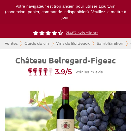
Votre navigateur est trop ancien pour utiliser 1jour1vin
(connexion, panier, commande indisponibles). Veuillez le mettre à
jour.
21487
avis clients
Ventes
Guide du vin
Vins de Bordeaux
Saint-Emilion
Château Belregard-Figeac
3.9/5
Voir les 77 avis