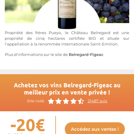
Propriété des frères Pueyo, le Château Belregard est une
propriété de cinq hectares certifiée BIO et située sur
l'appellation à la renommée internationale Saint-Emilion.
Plus d'informations sur le site de
Belregard-Figeac
Achetez vos vins Belregard-Figeac au
meilleur prix en vente privée !
Site noté
21487 avis
-20€
Accédez aux ventes !