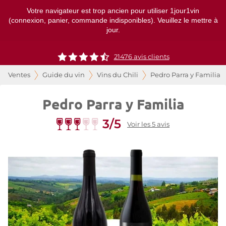
Votre navigateur est trop ancien pour utiliser 1jour1vin
(connexion, panier, commande indisponibles). Veuillez le mettre à
jour.
21476
avis clients
Ventes
Guide du vin
Vins du Chili
Pedro Parra y Familia
Pedro Parra y Familia
3/5
Voir les 5 avis