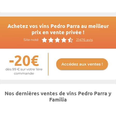
Achetez vos vins Pedro Parra au meilleur
prix en vente privée !
Site noté
21476 avis
-20€
Accédez aux ventes !
dès 99 € sur votre 1ère
commande
Nos dernières ventes de vins Pedro Parra y
Familia