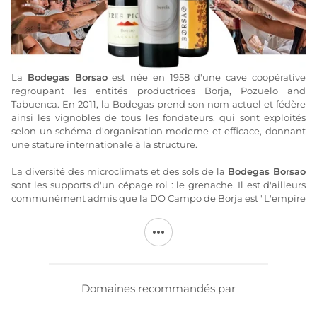
La
Bodegas Borsao
est née en 1958 d'une cave coopérative
regroupant les entités productrices Borja, Pozuelo and
Tabuenca. En 2011, la Bodegas prend son nom actuel et fédère
ainsi les vignobles de tous les fondateurs, qui sont exploités
selon un schéma d'organisation moderne et efficace, donnant
une stature internationale à la structure.
La diversité des microclimats et des sols de la
Bodegas Borsao
sont les supports d'un cépage roi : le grenache. Il est d'ailleurs
communément admis que la DO Campo de Borja est "L'empire
du grenache". D'autres cépages coexistent, comme le
tempranillo, le Cabernet, la Mazuela, le Syrah et le Merlot pour
les rouges, le Maccabeu, le Chardonnay et la muscadelle pour
les blancs. L'ensemble de ces cépages représente environ 35%
de l'aire d'appellation.
Domaines recommandés par
Les vins de la
Bodegas Borsao
sont exportés dans le monde
entier et jouissent d'une renommée de plus en plus