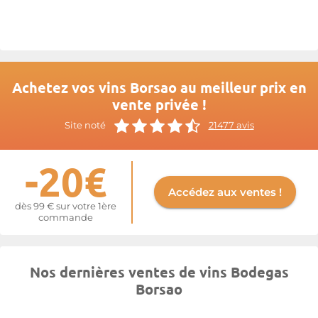
importante, faisant les beaux jours de la presse spécialisée, à la
fois pour leur qualité mais également pour leur rapport qualité
prix, parmi les plus intéressants.
Plus d'informations sur le site de
Borsao
Achetez vos vins Borsao au meilleur prix en
vente privée !
Site noté
21477 avis
-20€
Accédez aux ventes !
dès 99 € sur votre 1ère
commande
Nos dernières ventes de vins Bodegas
Borsao