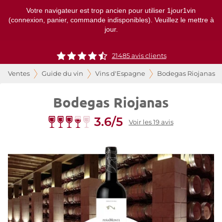
Votre navigateur est trop ancien pour utiliser 1jour1vin
(connexion, panier, commande indisponibles). Veuillez le mettre à
jour.
21485
avis clients
Ventes
Guide du vin
Vins d'Espagne
Bodegas Riojanas
Bodegas Riojanas
3.6/5
Voir les 19 avis