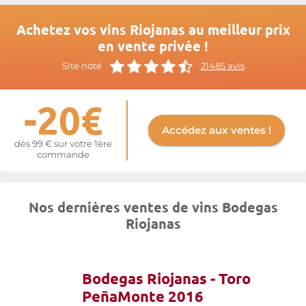
Achetez vos vins Riojanas au meilleur prix
en vente privée !
Site noté
21485 avis
-20€
Accédez aux ventes !
dès 99 € sur votre 1ère
commande
Nos dernières ventes de vins Bodegas
Riojanas
Bodegas Riojanas - Toro
PeñaMonte 2016