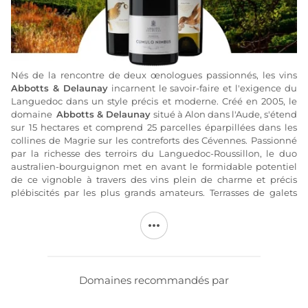
Nés de la rencontre de deux œnologues passionnés, les vins
Abbotts & Delaunay
incarnent le savoir-faire et l'exigence du
Languedoc dans un style précis et moderne. Créé en 2005, le
domaine
Abbotts & Delaunay
situé à Alon dans l'Aude, s'étend
sur 15 hectares et comprend 25 parcelles éparpillées dans les
collines de Magrie sur les contreforts des Cévennes. Passionné
par la richesse des terroirs du Languedoc-Roussillon, le duo
australien-bourguignon met en avant le formidable potentiel
de ce vignoble à travers des vins plein de charme et précis
plébiscités par les plus grands amateurs. Terrasses de galets
roulés, grès, marnes, éboulis calcaires et schistes brûlés par le
soleil et balayés par des vents puissants font la richesse de ce
vignoble où s'expriment Chardonnay, Sauvignon, Viognier,
Grenache, Merlot, Cabernet-Sauvignon, Syrah, Mourvèdre,
Carignan et Pinot Noir. Elégance, profondeur et équilibre
résument cette collection de vins haut-de-gamme en
Domaines recommandés par
appellation Corbières, Minervois, Faugères, Limoux Languedoc-
Roussillon.