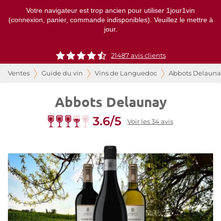
Votre navigateur est trop ancien pour utiliser 1jour1vin
(connexion, panier, commande indisponibles). Veuillez le mettre à
jour.
21487
avis clients
Ventes
Guide du vin
Vins de Languedoc
Abbots Delauna
Abbots Delaunay
3.6/5
Voir les 34 avis