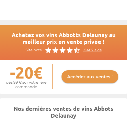
Plus d'informations sur le site de
Abbotts Delaunay
Achetez vos vins Abbotts Delaunay au
meilleur prix en vente privée !
Site noté
21487 avis
-20€
Accédez aux ventes !
dès 99 € sur votre 1ère
commande
Nos dernières ventes de vins Abbots
Delaunay