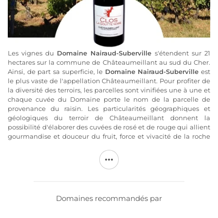
Les vignes du
Domaine Nairaud-Suberville
s'étendent sur 21
hectares sur la commune de Châteaumeillant au sud du Cher.
Ainsi, de part sa superficie, le
Domaine Nairaud-Suberville
est
le plus vaste de l'appellation Châteaumeillant. Pour profiter de
la diversité des terroirs, les parcelles sont vinifiées une à une et
chaque cuvée du Domaine porte le nom de la parcelle de
provenance du raisin. Les particularités géographiques et
géologiques du terroir de Châteaumeillant donnent la
possibilité d'élaborer des cuvées de rosé et de rouge qui allient
gourmandise et douceur du fruit, force et vivacité de la roche
mère.
Le
domaine Nairaud Suberville
tente, tant dans la conduite de
la vigne que pour la vinification, de concilier tradition et
modernité. La vigne est conduite de façon raisonnée, sans
aucune application phytopharmaceutique préventive mais
Domaines recommandés par
uniquement les traitements curatifs utiles pour préserver la
récolte en contenant les résidus dans les limites autorisées.