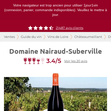
Votre navigateur est trop ancien pour utiliser 1jour1vin
(connexion, panier, commande indisponibles). Veuillez le mettre à
jour.
21487
avis clients
Ventes
Guide du vin
Vins de Loire
Châteaumeillant
D
Domaine Nairaud-Suberville
3.4/5
Voir les 20 avis