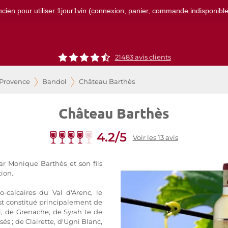
ncien pour utiliser 1jour1vin (connexion, panier, commande indisponibles)
21483
avis clients
 Provence
Bandol
Château Barthès
Château Barthès
4.2/5
Voir les 13 avis
ar Monique Barthès et son fils
tion.
o-calcaires du Val d'Arenc, le
t constitué principalement de
, de Grenache, de Syrah te de
sés ; de Clairette, d'Ugni Blanc,