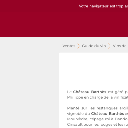
Votre navigateur est trop a
Ventes
Guide du vin
Vins de
Le
Château Barthès
est géré p
Philippe en charge de la vinifica
Planté sur les restanques argil
vignoble du
Château Barthès
es
Mourvèdre, cépage roi à Bandol
Cinsault pour les rouges et les ro