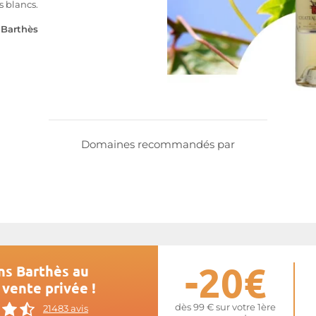
s blancs.
e
Barthès
Domaines recommandés par
-20€
ns Barthès au
 vente privée !
dès 99 € sur votre 1ère
21483 avis