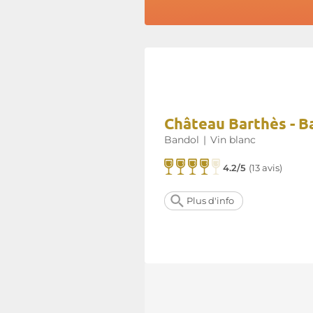
Château Barthès - B
Bandol
|
Vin blanc
4.2/5
(
13 avis
)
Plus d'info