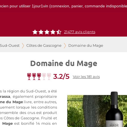
ncien pour utiliser 1jour1vin (connexion, panier, commande indisponibles)
21477
avis clients
 Sud-Ouest
Côtes de Gascogne
Domaine du Mage
Domaine du Mage
3.2/5
Voir les 181 avis
ns la région du Sud-Ouest, a été
rassa
, également propriétaire
ne du Mage
livre, entre autres,
uement lorsque les conditions
'ensemble des crus est produit
des Côtes de Gascogne.
Fruité et
u Mage
est bonifié 14 mois en