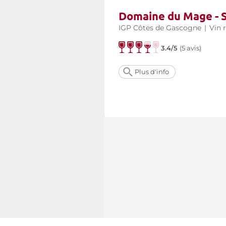
Domaine du Mage - 
IGP Côtes de Gascogne
|
Vin 
3.4/5
(
5 avis
)
Plus d'info