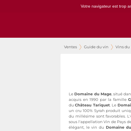
Votre navigateur est trop a
Ventes
Guide du vin
Vins du
Le
Domaine du Mage
, situé da
acquis en 1990 par la famille
G
du
Château Tariquet
. Le
Domai
un cru 100% Syrah produit uniq
du millésime sont favorables. L
sous l'appellation Vin de Pays 
élégant, le vin du
Domaine d