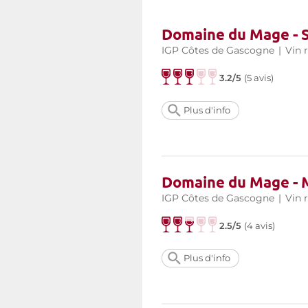
Domaine du Mage - 
IGP Côtes de Gascogne
|
Vin 
3.2/5
(
5 avis
)
Plus d'info
Domaine du Mage - 
IGP Côtes de Gascogne
|
Vin 
2.5/5
(
4 avis
)
Plus d'info