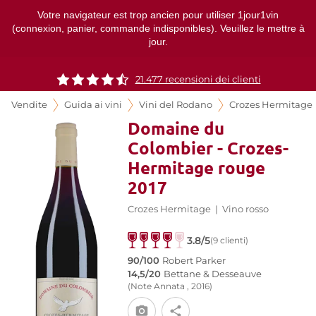
Votre navigateur est trop ancien pour utiliser 1jour1vin
(connexion, panier, commande indisponibles). Veuillez le mettre à
jour.
21.477 recensioni dei clienti
Vendite
Guida ai vini
Vini del Rodano
Crozes Hermitage
Domaine du
Colombier - Crozes-
Hermitage rouge
2017
Crozes Hermitage
|
Vino rosso
3.8/5
(9 clienti)
90/100
Robert Parker
14,5/20
Bettane & Desseauve
(Note Annata , 2016)