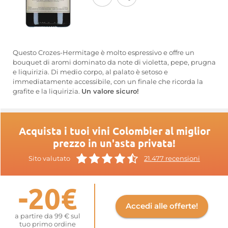
Questo Crozes-Hermitage è molto espressivo e offre un
bouquet di aromi dominato da note di violetta, pepe, prugna
e liquirizia. Di medio corpo, al palato è setoso e
immediatamente accessibile, con un finale che ricorda la
grafite e la liquirizia.
Un valore sicuro!
Acquista i tuoi vini Colombier al miglior
prezzo in un'asta privata!
Sito valutato
21.477 recensioni
-20€
Accedi alle offerte!
a partire da 99 € sul
tuo primo ordine