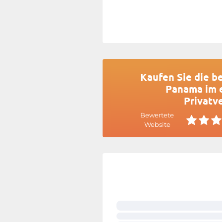
Kaufen Sie die b
Panama im 
Privatv
Bewertete
Website