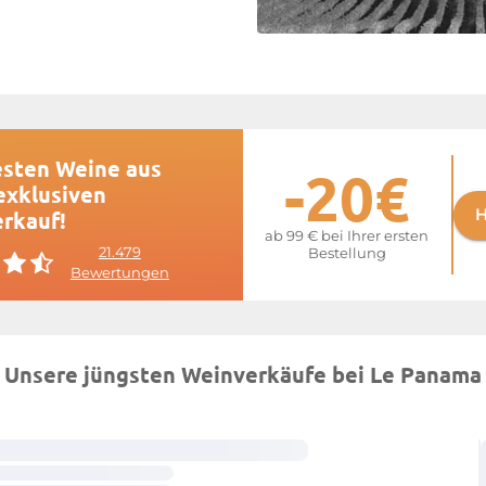
esten Weine aus
-20€
exklusiven
H
erkauf!
ab 99 € bei Ihrer ersten
21.479
Bestellung
Bewertungen
Unsere jüngsten Weinverkäufe bei Le Panama