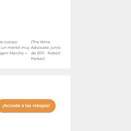
 De cuerpo
(The Wine
Es un merlot muy
Advocate, junio
rigen Marche. »
de 2011 - Robert
Parker)
¡Accede a las rebajas!