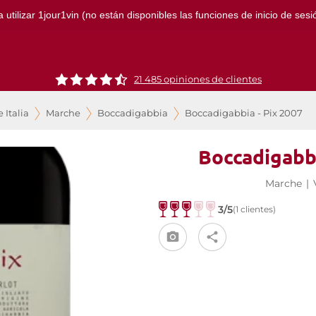
ilizar 1jour1vin (no están disponibles las funciones de inicio de sesión
21 485 opiniones de clientes
 Italia
Marche
Boccadigabbia
Boccadigabbia - Pix 2007
Boccadigabbi
Marche
|
3/5
(1 clientes)