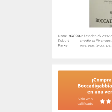
Nota:
93/100
«El Merlot Pix 2007 
Robert
medio, el Pix muest
Parker
interesante con per
¡Compra 
Boccadigabbia 
en una ven
Sitio web
calificado