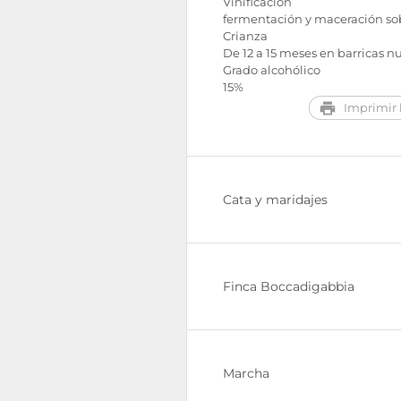
Vinificación
fermentación y maceración sob
Crianza
De 12 a 15 meses en barricas n
Grado alcohólico
15%
Imprimir l
Cata y maridajes
Finca Boccadigabbia
Marcha