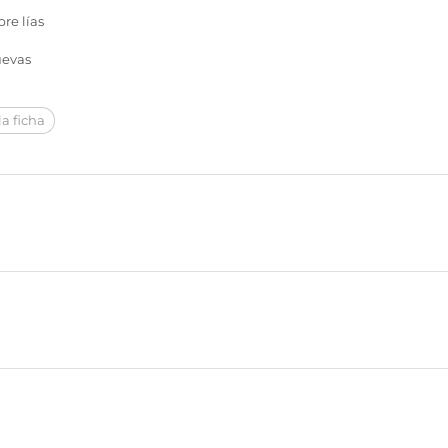
re lías
uevas
a ficha