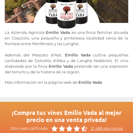
La Azienda Agricola
Emilio Vada
es una finca familiar situada
en Coazzolo, una pequeña y pintoresca localidad cerca de la
frontera entre Monferrato y las Langhe.
Además del Moscato d’Asti,
Emilio Vada
cultiva pequeñas
cantidades de Dolcetto d’Alba y de Langhe Nebbiolo. El vino
elaborado por la finca
Emilio Vada
pretende ser una expresión
del terruño y de la historia de la región.
Más información en la página web de
Emilio Vada
¡Compra tus vinos Emilio Vada al mejor
precio en una venta privada!
Sitio web calificado
21 486 opiniones