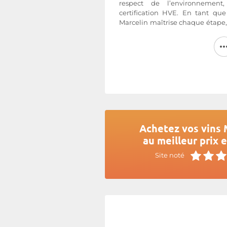
respect de l’environneme
certification HVE. En tant qu
Marcelin maîtrise chaque étape,
attention constante portée à l
terroir.
La
Maison Bourdilet
propose 
caractère, eaux-de-vie, Armagnac
authenticité, finesse et plaisir.
Plus d'informations sur le site d
Achetez vos vins 
au meilleur prix 
Site noté