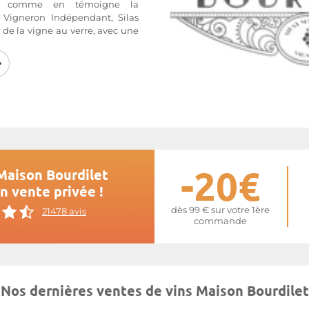
nt, comme en témoigne la
e Vigneron Indépendant, Silas
 de la vigne au verre, avec une
a qualité et à l’expression du
une gamme variée : vins de
s et fruits à l’alcool, alliant
e
Maison Bourdilet
-20€
Maison Bourdilet
en vente privée !
dès 99 € sur votre 1ère
21478 avis
commande
Nos dernières ventes de vins Maison Bourdilet