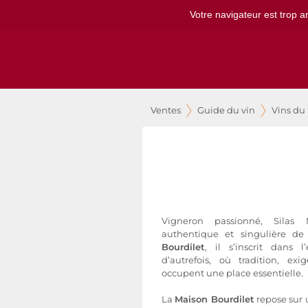
Votre navigateur est trop a
Ventes
Guide du vin
Vins du
Vigneron passionné, Silas 
authentique et singulière d
Bourdilet
, il s’inscrit dans 
d’autrefois, où tradition, ex
occupent une place essentielle.
La
Maison Bourdilet
repose sur u