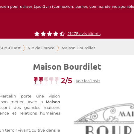
ncien pour utiliser 1jour1vin (connexion, panier, commande indisponibles)
21478
avis clients
 Sud-Ouest
Vin de France
Maison Bourdilet
Maison Bourdilet
2/5
Voir les 1 avis
Marcelin porte une vision
e son métier. Avec la
Maison
l’esprit des grandes maisons
igence et relations humaines
n terroir vivant, cultivé dans le