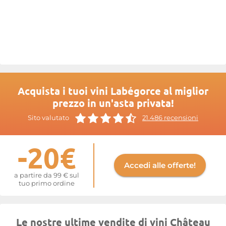
Acquista i tuoi vini Labégorce al miglior
prezzo in un'asta privata!
Sito valutato
21.486 recensioni
-20€
Accedi alle offerte!
a partire da 99 € sul
tuo primo ordine
Le nostre ultime vendite di vini Château