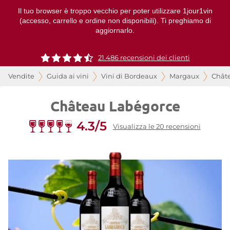
Il tuo browser è troppo vecchio per poter utilizzare 1jour1vin
(accesso, carrello e ordine non disponibili). Ti preghiamo di
aggiornarlo.
21.486 recensioni dei clienti
Vendite
Guida ai vini
Vini di Bordeaux
Margaux
Chât
Château Labégorce
4.3/5
Visualizza le 20 recensioni