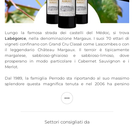
Lungo la famosa strada dei castelli del Médoc, si trova
Labégorce
, nella denominazione Margaux. I suoi 70 ettari di
vigneti confinano con Grand Cru Classé come Lascombes o con
il leggendario Château Margaux. Il terroir è tipicamente
margalese, sabbioso-ghiaioso e sabbioso-limoso, dove
prosperano in modo particolare i Cabernet Sauvignon e i
Merlot.
Dal 1989, la famiglia Perrodo sta riportando al suo massimo
splendore questa magnifica tenuta e nel 2006 ha persino
acquisito lo Château Marquis d’Alesme. Lo
Château Labégorce
rivela uno stile affascinante con un’ottima struttura, note
fruttate vivaci e grande finezza. Questo grande vino della
denominazione Margaux si apprezzerà al meglio tra 5 e 15 anni,
secondo il sito Annata.
Settori consigliati da
Maggiori informazioni sul sito di
Labégorce