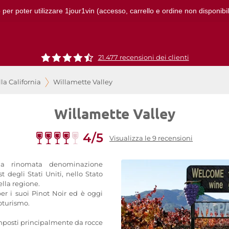
 per poter utilizzare 1jour1vin (accesso, carrello e ordine non disponibil
21.477 recensioni dei clienti
lla California
Willamette Valley
Willamette Valley
4/5
Visualizza le 9 recensioni
na rinomata denominazione
st degli Stati Uniti, nello Stato
ella regione.
er i suoi Pinot Noir ed è oggi
oturismo.
omposti principalmente da rocce