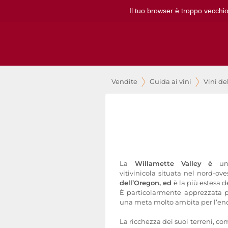
Il tuo browser è troppo vecchio
Vendite
Guida ai vini
Vini de
La
Willamette Valley è
u
vitivinicola situata nel nord-ove
dell’Oregon, ed
è la più estesa d
È particolarmente apprezzata p
una meta molto ambita per l’en
La ricchezza dei suoi terreni, c