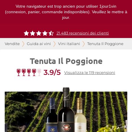
Votre navigateur est trop ancien pour utiliser 1jour1vin
(connexion, panier, commande indisponibles). Veuillez le mettre à
jour.
21.483 recensioni dei clienti
Vendite
Guida ai vini
Vini italiani
Tenuta Il Poggione
Tenuta Il Poggione
3.9/5
Visualizza le 119 recensioni