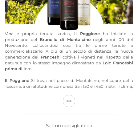
Vera e propria tenuta storica,
Il Poggione
ha iniziato la
produzione del
Brunello di Montalcino
negli anni '00 del
Novecento, collocandosi così tra le prime tenute a
commercializzarlo. A più di un secolo di distanza, la nuova
generazione dei
Franceshi
coltiva i vigneti nel rispetto della
natura e con lo stesso impegno dimostrato da
Loic Franceshi
prima di
loro.
Il Poggione
Si trova nel paese di Montalcino, nel cuore della
Toscana, a un’altitudine compresa tra i 150 e i 450 metri; il clima,
a metà strada tra il mare e la montagna, consente di produrre
vini da lunga conservazione. Il complesso si estende su 530
ettari di terreno
Il Poggione
, suddivisi tra vigneti, oliveti e
boschi.
Il Poggione
gestisce il vigneto in modo ragionato e
sostenibile, limitando l'uso di prodotti chimici, piantando
diverse colture lungo i filari e utilizzando pannelli solari
Settori consigliati da
installati sul tetto delle sue cantine.