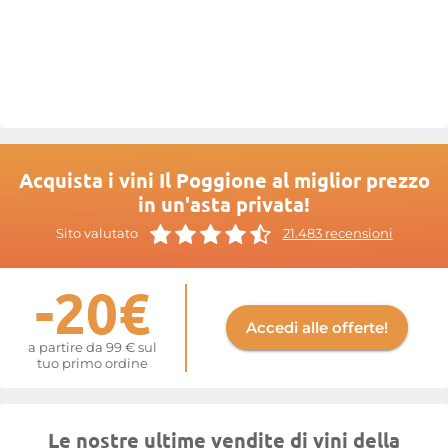
Questo amore per la natura, la precisione delle tecniche e
l'attenzione al proprio territorio collocano
Il Poggione
tra i
migliori
Brunello di Montalcino della
Toscana.
Maggiori informazioni sul sito di
Il Poggione
Acquista i vini Il Poggione al miglior prezzo
in un'asta privata!
Sito valutato
21.483 recensioni
-20€
Accedi alle offerte!
a partire da 99 € sul
tuo primo ordine
Le nostre ultime vendite di vini della