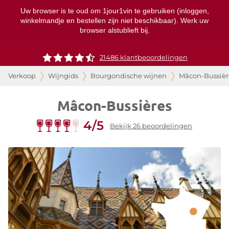
Uw browser is te oud om 1jour1vin te gebruiken (inloggen,
winkelmandje en bestellen zijn niet beschikbaar). Werk uw
browser alstublieft bij.
21486 klantbeoordelingen
Verkoop
Wijngids
Bourgondische wijnen
Mâcon-Bussièr
Mâcon-Bussières
4/5
Bekijk 26 beoordelingen