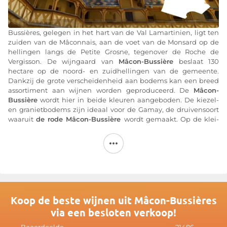
Bussières, gelegen in het hart van de Val Lamartinien, ligt ten
zuiden van de Mâconnais, aan de voet van de Monsard op de
hellingen langs de Petite Grosne, tegenover de Roche de
Vergisson. De wijngaard van
Mâcon-Bussière
beslaat 130
hectare op de noord- en zuidhellingen van de gemeente.
Dankzij de grote verscheidenheid aan bodems kan een breed
assortiment aan wijnen worden geproduceerd. De
Mâcon-
Bussière
wordt hier in beide kleuren aangeboden. De kiezel-
en granietbodems zijn ideaal voor de Gamay, de druivensoort
waaruit
de rode Mâcon-Bussière
wordt gemaakt. Op de klei-
kalkbodems wordt voornamelijk Chardonnay verbouwd voor
de witte
Mâcon-Bussière
. Onder de verschillende bodems
bevinden zich ook mergel uit het Trias, evenals klei- en
kiezelhoudende bodems
Meer informatie op de website van
Mâcon-Bussières
Koop de beste wijnen uit Mâcon-Bussières
via een besloten verkoop!