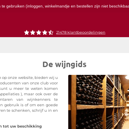
te gebruiken (inloggen, winkelmandje en bestellen zijn niet beschikbaar
21478 klantbeoordelingen
De wijngids
 op onze website, bieden wij u
roducenten van onze club voor
o kunt u meer te weten komen
Appellaties ), maar ook over de
ntaren van wijnkenners te
en gebruik is of om een goede
en te schenken, schrijf u in en
n tot uw beschikking