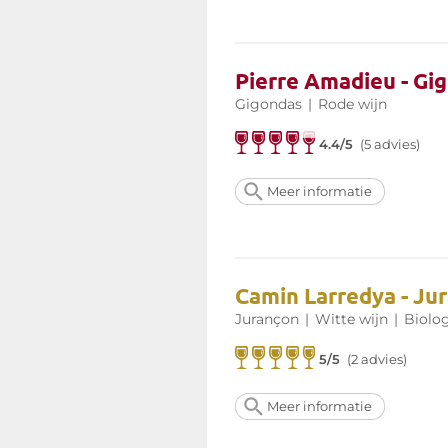
Pierre Amadieu - Gig
Gigondas
|
Rode wijn
4.4/5
(5 advies)
Meer informatie
Camin Larredya - Ju
Jurançon
|
Witte wijn
|
Biolo
5/5
(2 advies)
Meer informatie