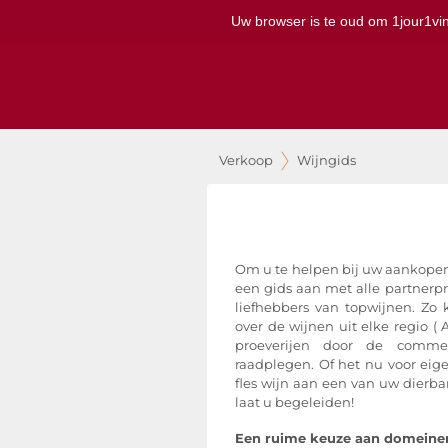
Uw browser is te oud om 1jour1vin 
Verkoop
Wijngids
Om u te helpen bij uw aankopen
een gids aan met alle partnerp
liefhebbers van topwijnen. Z
over de wijnen uit elke regio ( 
proeverijen door de comme
raadplegen. Of het nu voor eig
fles wijn aan een van uw dierbar
laat u begeleiden!
Een ruime keuze aan domeine