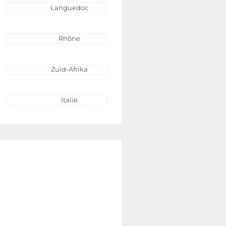
Languedoc
Rhône
Zuid-Afrika
Italië