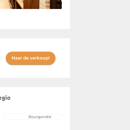
Naar de verkoop!
egio
Bourgondië