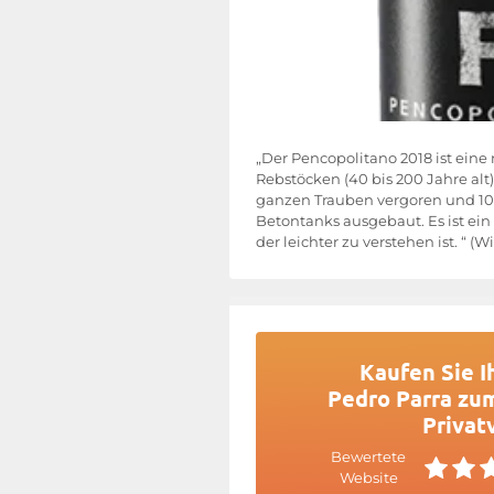
„Der Pencopolitano 2018 ist eine
Rebstöcken (40 bis 200 Jahre al
ganzen Trauben vergoren und 10 b
Betontanks ausgebaut. Es ist ei
der leichter zu verstehen ist. “ (
Kaufen Sie I
Pedro Parra zum
Privat
Bewertete
Website