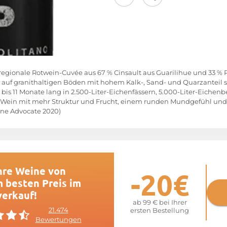
 regionale Rotwein-Cuvée aus 67 % Cinsault aus Guarilihue und 33 % P
t) auf granithaltigen Böden mit hohem Kalk-, Sand- und Quarzanteil
is 11 Monate lang in 2.500-Liter-Eichenfässern, 5.000-Liter-Eichenb
n Wein mit mehr Struktur und Frucht, einem runden Mundgefühl und e
Wine Advocate 2020)
hre Weine von
-20€
 besten Preis im
verkauf!
ab 99 € bei Ihrer
21.474
ersten Bestellung
Bewertungen