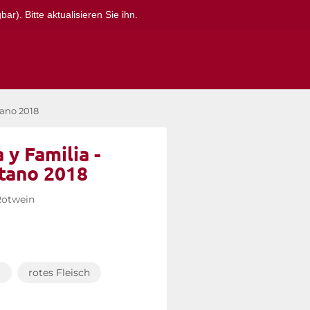
r). Bitte aktualisieren Sie ihn.
tano 2018
 y Familia -
tano 2018
Rotwein
g
rotes Fleisch