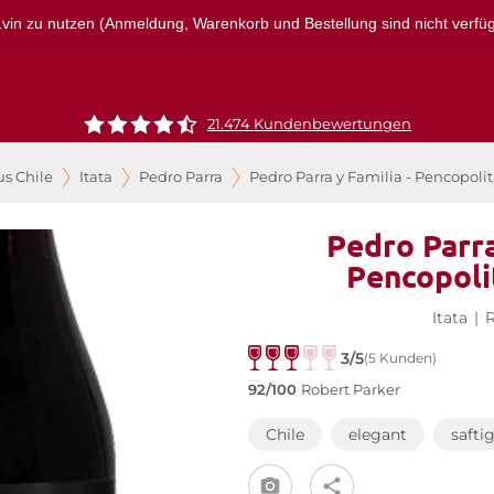
r1vin zu nutzen (Anmeldung, Warenkorb und Bestellung sind nicht verfügba
21.474 Kundenbewertungen
s Chile
Itata
Pedro Parra
Pedro Parra y Familia - Pencopoli
Pedro Parra
Pencopoli
Itata
|
3/5
(5 Kunden)
92/100
Robert Parker
Chile
elegant
safti