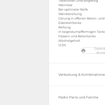
Traditionell und sorgfältig
Weinlese
Bei optimaler Reife
Weinbereitung
Gärung in offenen Beton- und
Edelstahltanks
Reifung
In kegelstumpfförmigen Tanks
Fässern und Betontanks
Alkoholgehalt
12.5%
Datenb
druc
Verkostung & Kombination
Pedro Parra und Familie