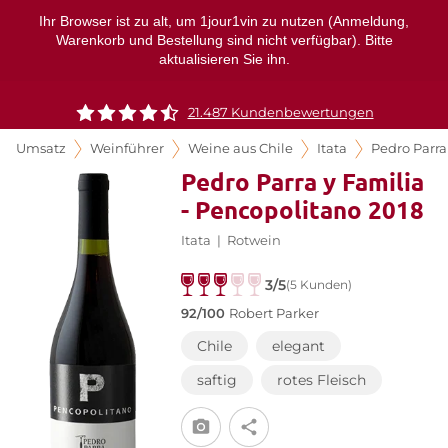
Ihr Browser ist zu alt, um 1jour1vin zu nutzen (Anmeldung,
Warenkorb und Bestellung sind nicht verfügbar). Bitte
aktualisieren Sie ihn.
21.487 Kundenbewertungen
Umsatz
Weinführer
Weine aus Chile
Itata
Pedro Parra
Pedro Parra y Familia
- Pencopolitano 2018
Itata
|
Rotwein
3/5
(5 Kunden)
92/100
Robert Parker
Chile
elegant
saftig
rotes Fleisch