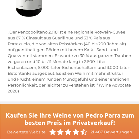
„Der Pencopolitano 2018 ist eine regionale Rotwein-Cuvée
aus 67 % Cinsault aus Guarilihue und 33 % País aus
Portezuelo, die von alten Rebstöcken (40 bis 200 Jahre alt)
auf granithaltigen Böden mit hohem Kalk-, Sand- und
Quarzanteil stammen. Er wurde zu 30 % aus ganzen Trauben
vergoren und 10 bis 11 Monate lang in 2.500-Liter-
Eichenfässern, 5.000-Liter-Eichenbehältern und 3.000-Liter-
Betontanks ausgebaut. Es ist ein Wein mit mehr Struktur
und Frucht, einem runden Mundgefühl und einer ehrlichen
Persönlichkeit, der leichter zu verstehen ist. “ (Wine Advocate
2020)
Kaufen Sie Ihre Weine von Pedro Parra zum
besten Preis im Privatverkauf!
Bewertete Website
21.487 Bewertungen