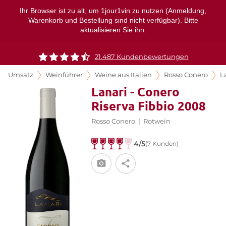
Ihr Browser ist zu alt, um 1jour1vin zu nutzen (Anmeldung,
Warenkorb und Bestellung sind nicht verfügbar). Bitte
aktualisieren Sie ihn.
21.487 Kundenbewertungen
Umsatz
Weinführer
Weine aus Italien
Rosso Conero
L
Lanari - Conero
Riserva Fibbio 2008
Rosso Conero
|
Rotwein
4/5
(7 Kunden)