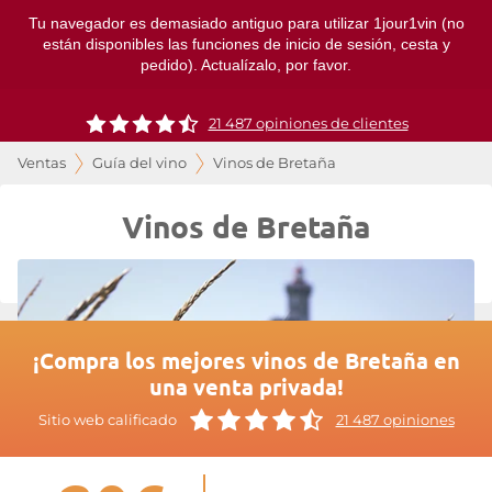
Tu navegador es demasiado antiguo para utilizar 1jour1vin (no
están disponibles las funciones de inicio de sesión, cesta y
pedido). Actualízalo, por favor.
21 487 opiniones de clientes
Ventas
Guía del vino
Vinos de Bretaña
Vinos de Bretaña
¡Compra los mejores vinos de Bretaña en
una venta privada!
Sitio web calificado
21 487 opiniones