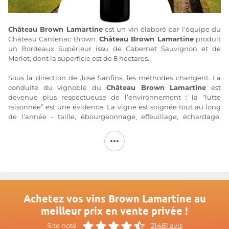
Château Brown Lamartine
est un vin élaboré par l'équipe du
Château Cantenac Brown.
Château Brown Lamartine
produit
un Bordeaux Supérieur issu de Cabernet Sauvignon et de
Merlot, dont la superficie est de 8 hectares.
Sous la direction de José Sanfins, les méthodes changent. La
conduite du vignoble du
Château Brown Lamartine
est
devenue plus respectueuse de l’environnement : la “lutte
raisonnée” est une évidence. La vigne est soignée tout au long
de l’année - taille, ébourgeonnage, effeuillage, échardage,
éclaircissage - et les rendements sont parfaitement maîtrisés.
Les fertilisations sont équilibrées, modérées selon les besoins
de la plante et uniquement d’origine végétale.
Ce souci de la nature a incité l’équipe de Cantenac Brown à
maintenir les méthodes d’entretien traditionnel des sols qui
favorisent les propriétés physiques, chimiques et biologiques
de la terre.
Achetez vos vins Brown Lamartine au
meilleur prix en vente privée !
Plus d'informations sur le site de
Brown Lamartine
Site noté
21481 avis