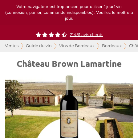
Votre navigateur est trop ancien pour utiliser 1jour1vin
(connexion, panier, commande indisponibles). Veuillez le mettre à
jour.
21481
avis clients
Ventes
Guide du vin
Vins de Bordeaux
Bordeaux
Châ
Château Brown Lamartine