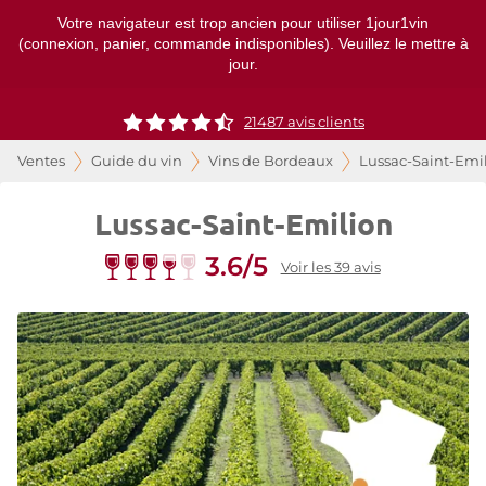
Votre navigateur est trop ancien pour utiliser 1jour1vin
(connexion, panier, commande indisponibles). Veuillez le mettre à
jour.
21487
avis clients
Ventes
Guide du vin
Vins de Bordeaux
Lussac-Saint-Emi
Lussac-Saint-Emilion
3.6/5
Voir les 39 avis