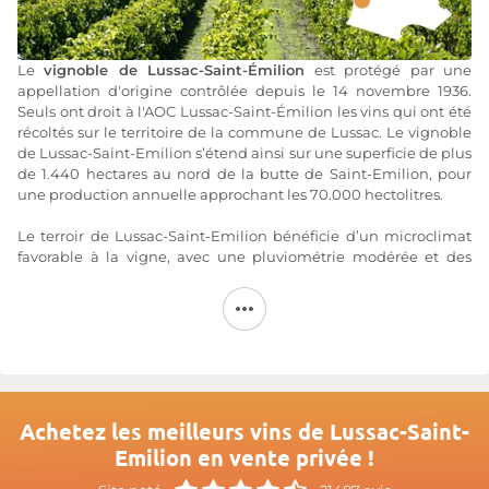
Le
vignoble de Lussac-Saint-Émilion
est protégé par une
appellation d'origine contrôlée depuis le 14 novembre 1936.
Seuls ont droit à l'AOC Lussac-Saint-Émilion les vins qui ont été
récoltés sur le territoire de la commune de Lussac. Le vignoble
de Lussac-Saint-Emilion s’étend ainsi sur une superficie de plus
de 1.440 hectares au nord de la butte de Saint-Emilion, pour
une production annuelle approchant les 70.000 hectolitres.
Le terroir de Lussac-Saint-Emilion bénéficie d’un microclimat
favorable à la vigne, avec une pluviométrie modérée et des
températures chaudes en été. Les vignes reposent sur des sols
principalement argilo-calcaires. A Lussac, les terrains viticoles
s’étagent de vallons jusqu’à des plateaux, formant un
amphithéâtre exposé plein sud. Cette disposition favorise un
drainage naturel.
L’assemblage du
vin Lussac-Saint-Emilion
est dominé par le
Merlot associé au Cabernet Franc. Les vins de Lussac-Saint-
Achetez les meilleurs vins de Lussac-Saint-
Emilion expriment des arômes gourmands et intenses, avec
Emilion en vente privée !
des notes de fruits rouges (fraise, framboise, cerise), soutenus
par des accents de réglisse, de cuir, de pruneau ou encore