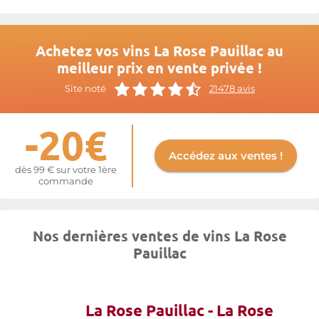
Achetez vos vins La Rose Pauillac au
meilleur prix en vente privée !
Site noté
21478 avis
-20€
Accédez aux ventes !
dès 99 € sur votre 1ère
commande
Nos dernières ventes de vins La Rose
Pauillac
La Rose Pauillac - La Rose