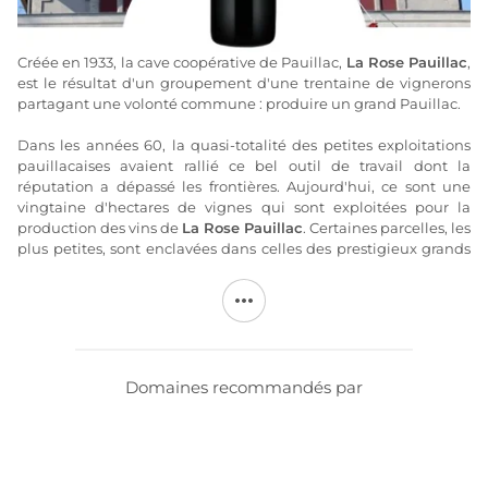
Créée en 1933, la cave coopérative de Pauillac,
La Rose Pauillac
,
est le résultat d'un groupement d'une trentaine de vignerons
partagant une volonté commune : produire un grand Pauillac.
Dans les années 60, la quasi-totalité des petites exploitations
pauillacaises avaient rallié ce bel outil de travail dont la
réputation a dépassé les frontières. Aujourd'hui, ce sont une
vingtaine d'hectares de vignes qui sont exploitées pour la
production des vins de
La Rose Pauillac
. Certaines parcelles, les
plus petites, sont enclavées dans celles des prestigieux grands
crus classés.
La récolte de
La Rose Pauillac
est sélectionnée en fonction des
cépages et des parcelles, puis se décline en une gamme de vins
sensiblement différents pour satisfaire toutes les circonstances..
Domaines recommandés par
Plus d'informations sur le site de
La Rose Pauillac