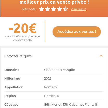
meilleur prix en vente privée !
Site noté
21478 avis
-20€
Accédez aux ventes !
dès 99 € sur votre 1ère
commande
Caractéristiques
Domaine
Château L'Evangile
Millésime
2025
Appellation
Pomerol
Région
Bordeaux
Cépages
86% Merlot, 13% Cabernet Franc, 1%