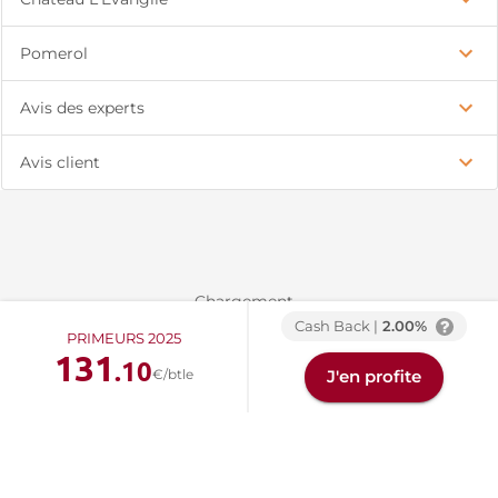
Pomerol
Avis des experts
Avis client
Chargement...
Cash Back |
2.00%
PRIMEURS 2025
131
.10
€/btle
J'en profite