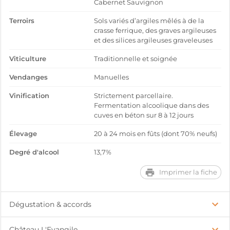
Cabernet Sauvignon
Terroirs
Sols variés d’argiles mêlés à de la
crasse ferrique, des graves argileuses
et des silices argileuses graveleuses
Viticulture
Traditionnelle et soignée
Vendanges
Manuelles
Vinification
Strictement parcellaire.
Fermentation alcoolique dans des
cuves en béton sur 8 à 12 jours
Élevage
20 à 24 mois en fûts (dont 70% neufs)
Degré d'alcool
13,7%
Imprimer la fiche
Dégustation & accords
Château L'Evangile