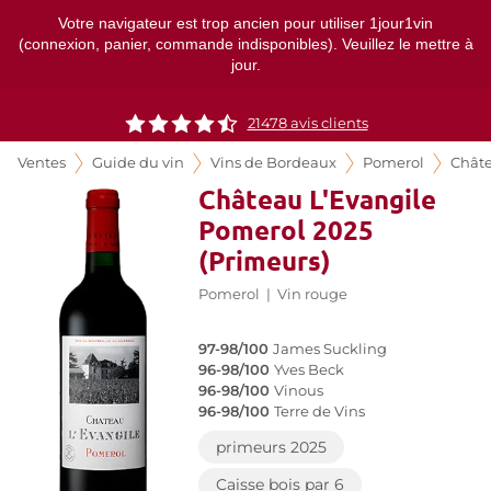
Votre navigateur est trop ancien pour utiliser 1jour1vin
(connexion, panier, commande indisponibles). Veuillez le mettre à
jour.
21478
avis clients
Ventes
Guide du vin
Vins de Bordeaux
Pomerol
Châte
Château L'Evangile
Pomerol 2025
(Primeurs)
Pomerol
|
Vin rouge
97-98/100
James Suckling
96-98/100
Yves Beck
96-98/100
Vinous
96-98/100
Terre de Vins
primeurs 2025
Caisse bois par 6