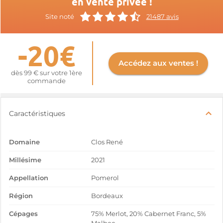
en vente privée !
Site noté
21487 avis
-20€
Accédez aux ventes !
dès 99 € sur votre 1ère
commande
Caractéristiques
Domaine
Clos René
Millésime
2021
Appellation
Pomerol
Région
Bordeaux
Cépages
75% Merlot, 20% Cabernet Franc, 5%