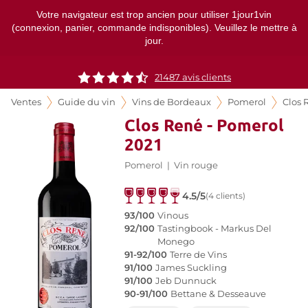
Votre navigateur est trop ancien pour utiliser 1jour1vin
(connexion, panier, commande indisponibles). Veuillez le mettre à
jour.
21487
avis clients
Ventes
Guide du vin
Vins de Bordeaux
Pomerol
Clos 
Clos René - Pomerol
2021
Pomerol
|
Vin rouge
4.5/5
(4 clients)
93/100
Vinous
92/100
Tastingbook - Markus Del
Monego
91-92/100
Terre de Vins
91/100
James Suckling
91/100
Jeb Dunnuck
90-91/100
Bettane & Desseauve