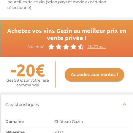
bouteilles de ce vin (selon pays et mode expédition
sélectionné)
Achetez vos vins Gazin au meilleur prix en
vente privée !
Site noté
21473 avis
-20€
Accédez aux ventes !
dès 99 € sur votre 1ère
commande
Caractéristiques
Domaine
Château Gazin
Millésime
2023