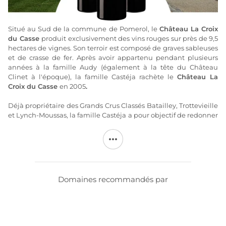
Situé au Sud de la commune de Pomerol, le
Château La Croix
du Casse
produit exclusivement des vins rouges sur près de 9,5
hectares de vignes. Son terroir est composé de graves sableuses
et de crasse de fer. Après avoir appartenu pendant plusieurs
années à la famille Audy (également à la tête du Château
Clinet à l'époque), la famille Castéja rachète le
Château La
Croix du Casse
en 2005
.
Déjà propriétaire des Grands Crus Classés Batailley, Trottevieille
et Lynch-Moussas, la famille Castéja a pour objectif de redonner
au
Château La Croix du Casse
tout son prestige d'antan. Dans
cette dynamique un second vin dénommé "Les Chemins de la
Croix du Casse" est produit afin de réserver les plus beaux raisins
au grand vin. Depuis plus de 15 ans, cette propriété de Pomerol
profite d'un savoir-faire familial historique.
Domaines recommandés par
Le
Château La Croix du Casse
produit des vins de plaisir,
agréables à la dégustation avec des notes fruitées et florales. Ils
pourront se conserver en cave entre 5 et 15 ans.
Plus d'informations sur le site de
La Croix du Casse