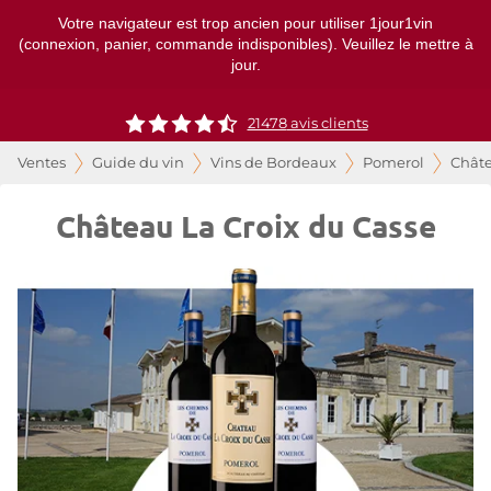
Votre navigateur est trop ancien pour utiliser 1jour1vin
(connexion, panier, commande indisponibles). Veuillez le mettre à
jour.
21478
avis clients
Ventes
Guide du vin
Vins de Bordeaux
Pomerol
Châte
Château La Croix du Casse