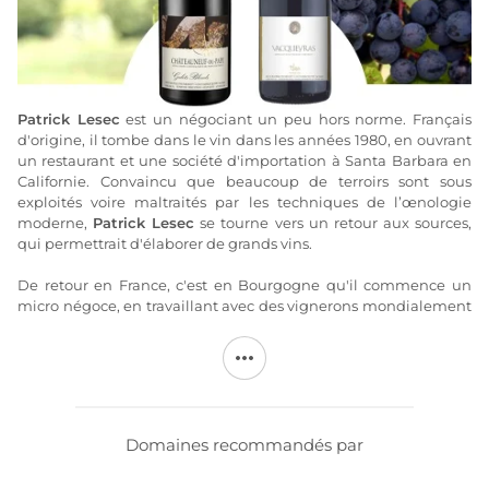
Patrick Lesec
est un négociant un peu hors norme. Français
d'origine, il tombe dans le vin dans les années 1980, en ouvrant
un restaurant et une société d'importation à Santa Barbara en
Californie. Convaincu que beaucoup de terroirs sont sous
exploités voire maltraités par les techniques de l’œnologie
moderne,
Patrick Lesec
se tourne vers un retour aux sources,
qui permettrait d'élaborer de grands vins.
De retour en France, c'est en Bourgogne qu'il commence un
micro négoce, en travaillant avec des vignerons mondialement
connus. Son travail s'axe sur des collaborations avec des
vignerons possédant de grands terroirs au grand potentiel et
qui, pour diverses raisons, ne vinifient ni ne mettent en
bouteilles leurs vins. Aujourd'hui, il étend ses activités
également en Vallée du Rhône Sud et Languedoc.
Domaines recommandés par
Plus d'informations sur le site de
Patrick Lesec