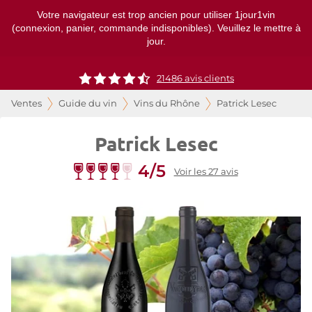
Votre navigateur est trop ancien pour utiliser 1jour1vin
(connexion, panier, commande indisponibles). Veuillez le mettre à
jour.
21486
avis clients
Ventes
Guide du vin
Vins du Rhône
Patrick Lesec
Patrick Lesec
4/5
Voir les 27 avis