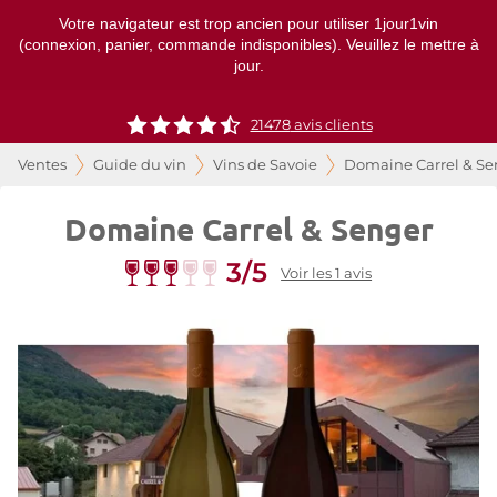
Votre navigateur est trop ancien pour utiliser 1jour1vin
(connexion, panier, commande indisponibles). Veuillez le mettre à
jour.
21478
avis clients
Ventes
Guide du vin
Vins de Savoie
Domaine Carrel & Se
Domaine Carrel & Senger
3/5
Voir les 1 avis