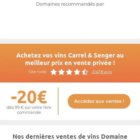
Domaines recommandés par
Achetez vos vins Carrel & Senger au
meilleur prix en vente privée !
Site noté
21478 avis
-20€
Accédez aux ventes !
dès 99 € sur votre 1ère
commande
Nos dernières ventes de vins Domaine