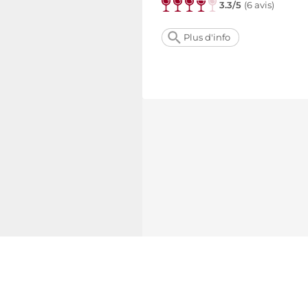
3.3/5
(
6 avis
)
Plus d'info