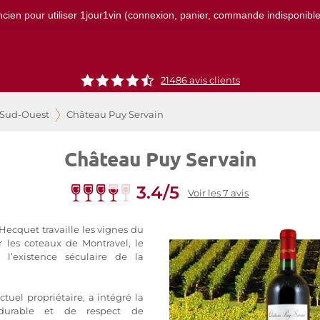
ncien pour utiliser 1jour1vin (connexion, panier, commande indisponibles)
21486
avis clients
 Sud-Ouest
Château Puy Servain
Château Puy Servain
3.4/5
Voir les 7 avis
 Hecquet travaille les vignes du
ur les coteaux de Montravel, le
 l’existence séculaire de la
uel propriétaire, a intégré la
durable et de respect de