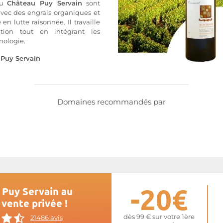
du
Château Puy Servain
sont
avec des engrais organiques et
 en lutte raisonnée. Il travaille
tion tout en intégrant les
nologie.
e
Puy Servain
Domaines recommandés par
-20€
 Puy Servain au
 vente privée !
dès 99 € sur votre 1ère
21486 avis