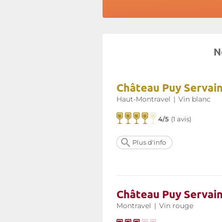
N
Château Puy Servain
Haut-Montravel
|
Vin blanc
4/5
(
1 avis
)
Plus d'info
Château Puy Servai
Montravel
|
Vin rouge