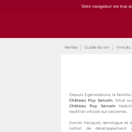
Votre navigateur est trop a
Ventes
Guide du vin
Vins du
Depuis 3 générations, la famille
Château Puy Servain
. Situé s
Château Puy Servain
traduit
tradition viticole sur ces terres.
Daniel Hecquet, œnologue et act
notion de développement 