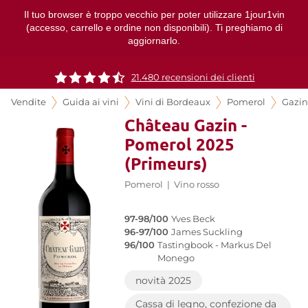
Il tuo browser è troppo vecchio per poter utilizzare 1jour1vin
(accesso, carrello e ordine non disponibili). Ti preghiamo di
aggiornarlo.
21.480 recensioni dei clienti
Vendite
Guida ai vini
Vini di Bordeaux
Pomerol
Gazin
Château Gazin -
Pomerol 2025
(Primeurs)
Pomerol
|
Vino rosso
97-98/100
Yves Beck
96-97/100
James Suckling
96/100
Tastingbook - Markus Del
Monego
novità 2025
Cassa di legno, confezione da