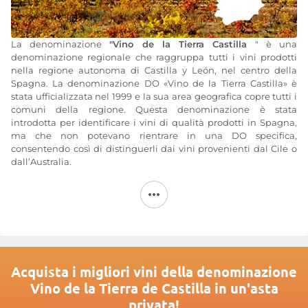
La denominazione
"Vino de la Tierra Castilla
" è una
denominazione regionale che raggruppa tutti i vini prodotti
nella regione autonoma di Castilla y León, nel centro della
Spagna. La denominazione DO «Vino de la Tierra Castilla» è
stata ufficializzata nel 1999 e la sua area geografica copre tutti i
comuni della regione. Questa denominazione è stata
introdotta per identificare i vini di qualità prodotti in Spagna,
ma che non potevano rientrare in una DO specifica,
consentendo così di distinguerli dai vini provenienti dal Cile o
dall’Australia.
Data l’estensione della denominazione regionale, il Vino de la
Tierra Castilla comprende numerosi terroir e produce vini di
grande diversità. Che siano rossi o bianchi, i vini della
denominazione Vino de la Tierra Castilla possono essere
ottenuti da numerose varietà di uva, sia autoctone che
internazionali.
Acquista i migliori vini della denominazione
La denominazione
«Vino de la Tierra Castilla»
può riservare
Vino de la Tierra de Castilla in un'asta
piacevoli sorprese. I vini proposti da Cellers Genium, Vinos de
privata!
Arganza o dalle Bodegas Mauro - San Roman ne sono la prova