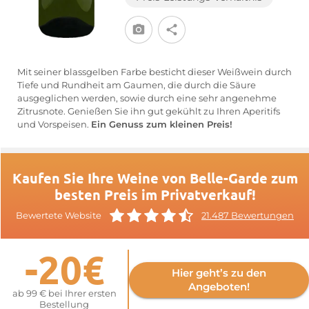
Mit seiner blassgelben Farbe besticht dieser Weißwein durch
Tiefe und Rundheit am Gaumen, die durch die Säure
ausgeglichen werden, sowie durch eine sehr angenehme
Zitrusnote. Genießen Sie ihn gut gekühlt zu Ihren Aperitifs
und Vorspeisen.
Ein Genuss zum kleinen Preis!
Kaufen Sie Ihre Weine von Belle-Garde zum
besten Preis im Privatverkauf!
Bewertete Website
21.487 Bewertungen
-20€
Hier geht’s zu den
Angeboten!
ab 99 € bei Ihrer ersten
Bestellung