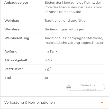
Anbaugebiete
Böden der Montagne de Reims, der
Côte des Blancs, des Marne-Tals, von
Sézanne und der Aube
Weinbau
Traditionell und sorgfältig
Weinlese
Bedienungsanleitungen
Weinbereitung
Traditionelle Champagner-Methode,
malolaktische Gärung abgeschlossen
Reifung
Im Tank
Alkoholgehalt
12.5%
Restzucker
7 g/l
Etui
Ja
Datenblatt
drucken
Verkostung & Kombinationen