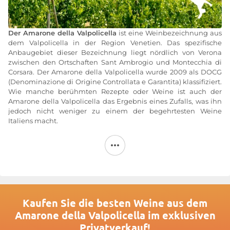
Der Amarone della Valpolicella
ist eine Weinbezeichnung aus
dem Valpolicella in der Region Venetien. Das spezifische
Anbaugebiet dieser Bezeichnung liegt nördlich von Verona
zwischen den Ortschaften Sant Ambrogio und Montecchia di
Corsara. Der Amarone della Valpolicella wurde 2009 als DOCG
(Denominazione di Origine Controllata e Garantita) klassifiziert.
Wie manche berühmten Rezepte oder Weine ist auch der
Amarone della Valpolicella das Ergebnis eines Zufalls, was ihn
jedoch nicht weniger zu einem der begehrtesten Weine
Italiens macht.
Der Überlieferung zufolge soll der Amarone ursprünglich ein
Recioto gewesen sein, der von einem Winzer „vergessen“
wurde. Die Herstellung des Amarone della Valpolicella beginnt
mit einer Spätlese, wobei die Trauben etwa drei Monate lang an
der frischen Luft getrocknet werden, bevor sie gepresst werden.
Beim Recioto wird die Gärung unterbrochen, um einen süßen
Wein zu erhalten. Vor 70 Jahren versäumte es jedoch ein
Kaufen Sie die besten Weine aus dem
Winzer, die Gärung zu unterbrechen. Der Zucker wurde
Amarone della Valpolicella im exklusiven
daraufhin in Alkohol umgewandelt, wodurch sich der Recioto in
Privatverkauf!
einen Amarone verwandelte – einen trockenen Rotwein, der