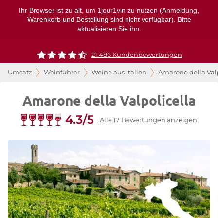
Ihr Browser ist zu alt, um 1jour1vin zu nutzen (Anmeldung,
Warenkorb und Bestellung sind nicht verfügbar). Bitte
aktualisieren Sie ihn.
21.486 Kundenbewertungen
Umsatz
Weinführer
Weine aus Italien
Amarone della Valp
Amarone della Valpolicella
4.3/5
Alle 17 Bewertungen anzeigen