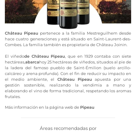
Château Pipeau
pertenece a la familia Mestreguilhem desde
hace cuatro generaciones y está situado en Saint-Laurent-des-
Combes. La familia también es propietaria de Château Joinin.
El viñedo
de Château Pipeau
, que en 1929 contaba con siete
hectáreas,
abarca
hoy 25 hectáreas de viñedos, situados al pie de
la ladera del famoso pueblo de Saint-Émilion (suelo arcillo-
calcáreo y arena profunda). Con el fin de reducir su impacto en
el medio ambiente, el
Château Pipeau
apuesta por una
gestión sostenible, realizando la vendimia a mano y
elaborando el vino de forma tradicional, respetando los aromas
frutales.
Más información en la página web de
Pipeau
Áreas recomendadas por