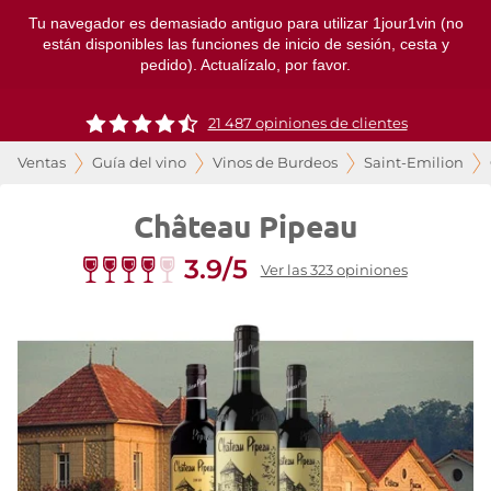
Tu navegador es demasiado antiguo para utilizar 1jour1vin (no
están disponibles las funciones de inicio de sesión, cesta y
pedido). Actualízalo, por favor.
21 487 opiniones de clientes
Ventas
Guía del vino
Vinos de Burdeos
Saint-Emilion
Château Pipeau
3.9/5
Ver las 323 opiniones