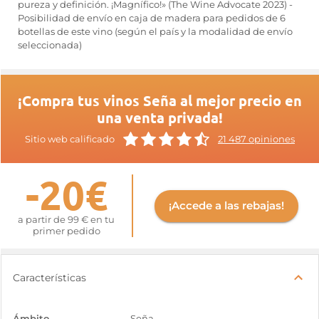
pureza y definición. ¡Magnífico!» (The Wine Advocate 2023) -
Posibilidad de envío en caja de madera para pedidos de 6
botellas de este vino (según el país y la modalidad de envío
seleccionada)
¡Compra tus vinos Seña al mejor precio en
una venta privada!
Sitio web calificado
21 487 opiniones
-20€
¡Accede a las rebajas!
a partir de 99 € en tu
primer pedido
Características
Ámbito
Seña