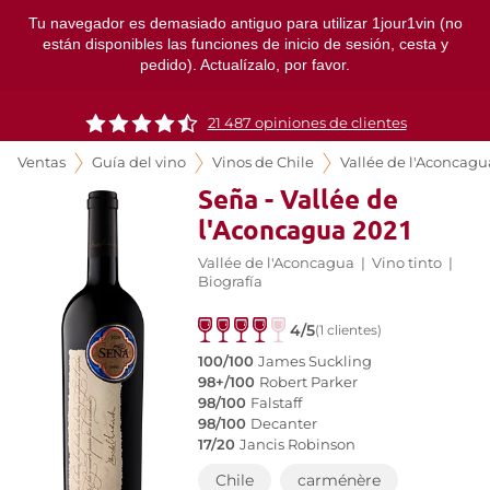
Tu navegador es demasiado antiguo para utilizar 1jour1vin (no
están disponibles las funciones de inicio de sesión, cesta y
pedido). Actualízalo, por favor.
21 487 opiniones de clientes
Ventas
Guía del vino
Vinos de Chile
Vallée de l'Aconcagu
Seña - Vallée de
l'Aconcagua 2021
Vallée de l'Aconcagua
|
Vino tinto
|
Biografía
4/5
(1 clientes)
100/100
James Suckling
98+/100
Robert Parker
98/100
Falstaff
98/100
Decanter
17/20
Jancis Robinson
Chile
carménère