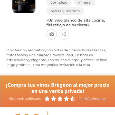
complejo
mineral
ostras y marisco
«Un vino blanco de alta cocina,
fiel reflejo de su tierra»
Vino fresco y aromático, con notas de cítricos, flores blancas,
frutos secos y una marcada mineralidad. En boca es
estructurado y elegante, con mucho cuerpo, y ofrece un final
largo y mineral. Una magnífica invitación a la cata.
¡Compra tus vinos Brégeon al mejor precio
en una venta privada!
Sitio web calificado
21 487 opiniones