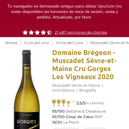
Tu navegador es demasiado antiguo para utilizar 1jour1vin (no
están disponibles las funciones de inicio de sesión, cesta y
pedido). Actualízalo, por favor.
21 487 opiniones de clientes
Ventas
Guía del vino
Vinos del Loira
Muscadet Sèvre-et-
Domaine Brégeon -
Muscadet Sèvre-et-
Maine Cru Gorges
Les Vigneaux 2020
Muscadet Sèvre-et-Maine
|
Vino blanco
|
Biografía
3.5/5
(4 clientes)
93/100
Bettane & Desseauve
92/100 Coup de Cœur
RVF
16/20
Le Point