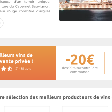
spose d'un terroir unique,
ulture du Cabernet Sauvignon:
eur rouge constitué d'argiles
limat y est frais – environ 10°C
es nuits froides et une longue
s.
e
Coonawarra
-20€
lleurs vins de
vente privée !
dès 99 € sur votre 1ère
21481 avis
commande
e sélection des meilleurs producteurs de vin