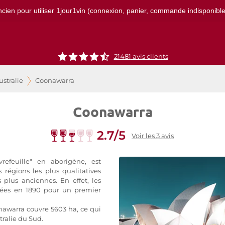
ncien pour utiliser 1jour1vin (connexion, panier, commande indisponibles)
21481
avis clients
ustralie
Coonawarra
Coonawarra
2.7/5
Voir les 3 avis
vrefeuille" en aborigène, est
égions les plus qualitatives
s plus anciennes. En effet, les
tées en 1890 pour un premier
nawarra couvre 5603 ha, ce qui
ralie du Sud.