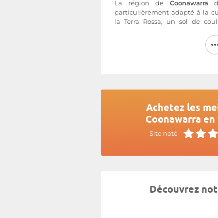
La région de
Coonawarra
di
particulièrement adapté à la c
la Terra Rossa, un sol de coul
éoliennes et de nutriments. Le c
en hiver et 19°C en été, avec d
saison de mûrissement des raisin
Plus d'informations sur le site d
Achetez les mei
Coonawarra en 
Site noté
Découvrez notr