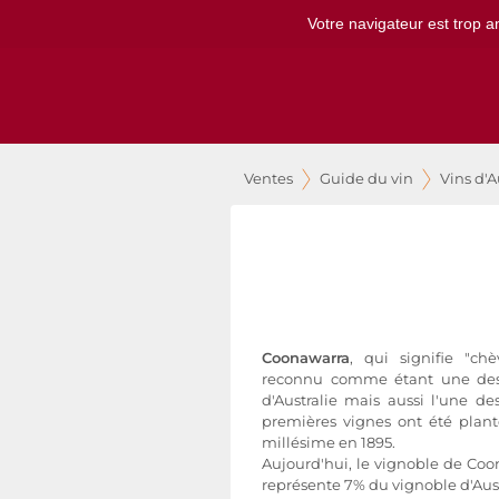
Votre navigateur est trop a
Ventes
Guide du vin
Vins d'A
Coonawarra
, qui signifie "chè
reconnu comme étant une des r
d'Australie mais aussi l'une de
premières vignes ont été plan
millésime en 1895.
Aujourd'hui, le vignoble de Coo
représente 7% du vignoble d'Aust