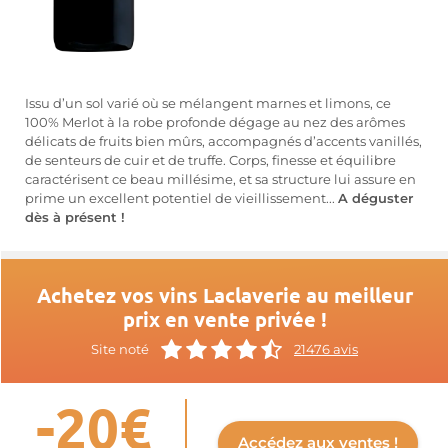
Issu d’un sol varié où se mélangent marnes et limons, ce
100% Merlot à la robe profonde dégage au nez des arômes
délicats de fruits bien mûrs, accompagnés d’accents vanillés,
de senteurs de cuir et de truffe. Corps, finesse et équilibre
caractérisent ce beau millésime, et sa structure lui assure en
prime un excellent potentiel de vieillissement...
A déguster
dès à présent !
Achetez vos vins Laclaverie au meilleur
prix en vente privée !
Site noté
21476 avis
-20€
Accédez aux ventes !