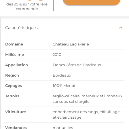
dès 99 € sur votre 1ère
commande
Caractéristiques
Domaine
Château Laclaverie
Millésime
2010
Appellation
Francs Côtes de Bordeaux
Région
Bordeaux
Cépages
100% Merlot
Terroirs
argilo-calcaire, marneux et limoneux
sur sous-sol d’argile
Viticulture
enherbement des rangs, effeuillage
et éclaircissage
Vendanges
manuelles