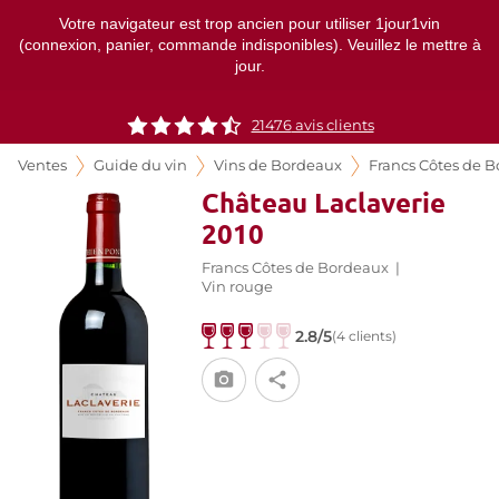
Votre navigateur est trop ancien pour utiliser 1jour1vin
(connexion, panier, commande indisponibles). Veuillez le mettre à
jour.
21476
avis clients
Ventes
Guide du vin
Vins de Bordeaux
Francs Côtes de 
Château Laclaverie
2010
Francs Côtes de Bordeaux
|
Vin rouge
2.8/5
(4 clients)