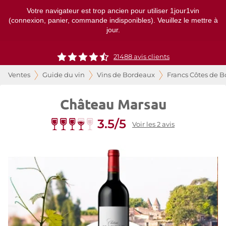
Votre navigateur est trop ancien pour utiliser 1jour1vin
(connexion, panier, commande indisponibles). Veuillez le mettre à
jour.
21488
avis clients
Ventes
Guide du vin
Vins de Bordeaux
Francs Côtes de 
Château Marsau
3.5/5
Voir les 2 avis