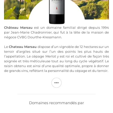
Château Marsau
est un domaine familial dirigé depuis 1994
par Jean-Marie Chadronnier, qui fut à la tête de la maison de
négoce CVBG Dourthe-Kressmann.
Le
Chateau Marsau
dispose d’un vignoble de 12 hectares sur un
terroir d’argiles situé sur l’un des points les plus hauts de
l’appellation. Le cépage Merlot y est roi et cultivé de façon très
soignée et très méticuleuse tout au long du cycle végétatif. Le
raisin obtenu est ainsi d’une qualité optimale, propre à donner
de grands vins, reflétant la personnalité du cépage et du terroir.
Les
vins Château Marsau
ont gagné une réputation des plus
méritées grâce à leur qualité et leur régularité, et font figurer le
domaine parmi l’élite de l’appellation.
Plus d'informations sur le site de
Marsau
Domaines recommandés par