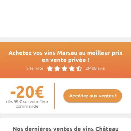
Achetez vos vins Marsau au meilleur prix
en vente privée !
Site noté
21488 avis
-20€
Accédez aux ventes !
dès 99 € sur votre 1ère
commande
Nos dernières ventes de vins Château