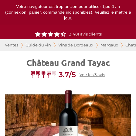
Votre navigateur est trop ancien pour utiliser 1jour1vin
(connexion, panier, commande indisponibles). Veuillez le mettre à
jour.
21481
avis clients
Ventes
Guide du vin
Vins de Bordeaux
Margaux
Chât
Château Grand Tayac
3.7/5
Voir les 3 avis