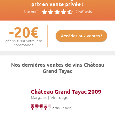
prix en vente privée !
Site noté
21481 avis
-20€
Accédez aux ventes !
dès 99 € sur votre 1ère
commande
Nos dernières ventes de vins Château
Grand Tayac
Château Grand Tayac 2009
Margaux
|
Vin rouge
3.7/5
(
3 avis
)