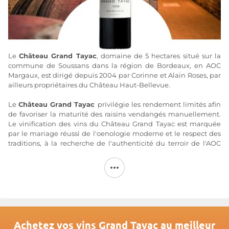
Le
Château Grand Tayac
, domaine de 5 hectares situé sur la
commune de Soussans dans la région de Bordeaux, en AOC
Margaux, est dirigé depuis 2004 par Corinne et Alain Roses, par
ailleurs propriétaires du Château Haut-Bellevue.
Le
Château Grand Tayac
privilégie les rendement limités afin
de favoriser la maturité des raisins vendangés manuellement.
Le vinification des vins du Château Grand Tayac est marquée
par le mariage réussi de l'oenologie moderne et le respect des
traditions, à la recherche de l'authenticité du terroir de l'AOC
Margaux.
Corinne et Alain Roses font appel aux oenologues les plus
réputés pour élaboré leur cru AOC Margaux, notamment
Jacques et Eric Boissenot.
Plus d'informations sur le site de
Grand Tayac
Achetez vos vins Grand Tayac au meilleur