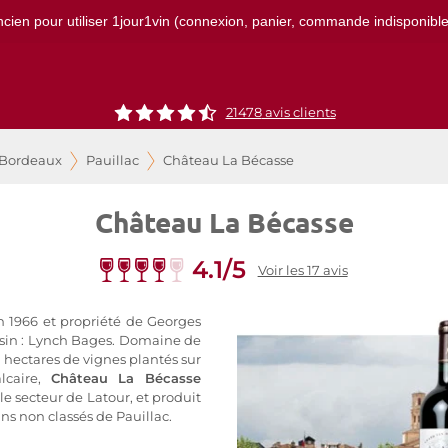
ncien pour utiliser 1jour1vin (connexion, panier, commande indisponibles)
21478
avis clients
 Bordeaux
Pauillac
Château La Bécasse
Château La Bécasse
4.1/5
Voir les 17 avis
en 1966 et propriété de Georges
oisin : Lynch Bages. Domaine de
 hectares de vignes plantés sur
lcaire,
Château La Bécasse
le secteur de Latour, et produit
ns non classés de Pauillac.