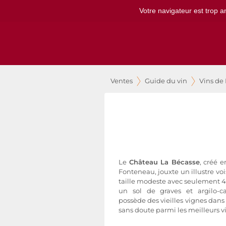
Votre navigateur est trop a
Ventes
Guide du vin
Vins de
Le
Château La Bécasse
, créé 
Fonteneau, jouxte un illustre v
taille modeste avec seulement 4
un sol de graves et argilo-ca
possède des vieilles vignes dans 
sans doute parmi les meilleurs vi