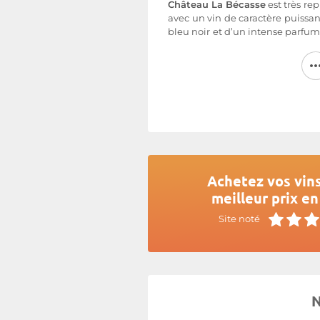
Château La Bécasse
est très rep
avec un vin de caractère puissan
bleu noir et d’un intense parfum 
Bécasse semble être le partena
nom et fait obligatoirement p
chasseur. Les derniers millé
finesse et en complexité.
Dernier domaine résistant à l'
Château La Bécasse
a été rache
Plus d'informations sur le site d
Achetez vos vin
meilleur prix en
Site noté
N