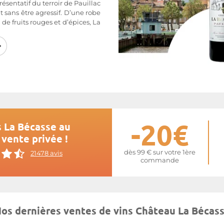
résentatif du terroir de Pauillac
t sans être agressif. D’une robe
de fruits rouges et d’épices, La
ire idéal du volatile du même
artie de la cave de tout bon
simes ont même progressé en
emprise du Château Latour, le
té par ce dernier en 2012.
e
La Bécasse
-20€
s La Bécasse au
 vente privée !
dès 99 € sur votre 1ère
21478 avis
commande
os dernières ventes de vins Château La Bécas