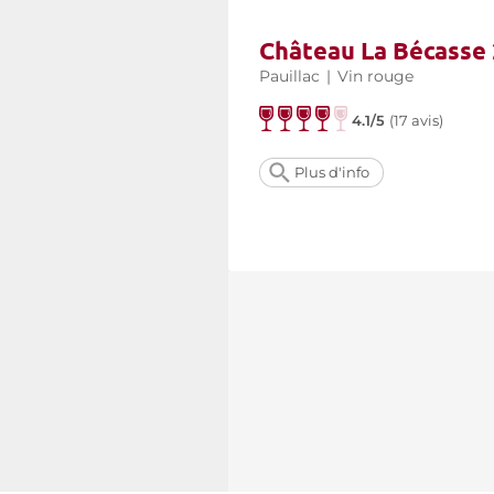
Château La Bécasse
Pauillac
|
Vin rouge
4.1/5
(
17 avis
)
Plus d'info