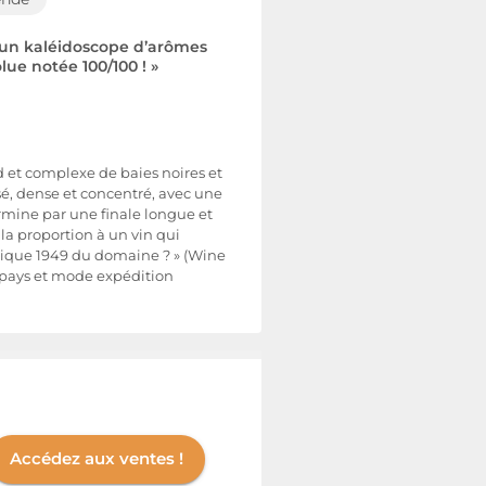
t un kaléidoscope d’arômes
e notée 100/100 ! »
d et complexe de baies noires et
rsé, dense et concentré, avec une
termine par une finale longue et
la proportion à un vin qui
agique 1949 du domaine ? » (Wine
n pays et mode expédition
Accédez aux ventes !