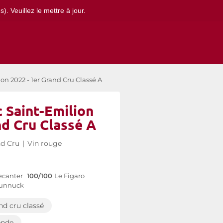
. Veuillez le mettre à jour.
n 2022 - 1er Grand Cru Classé A
 Saint-Emilion
nd Cru Classé A
nd Cru
|
Vin rouge
canter
100/100
Le Figaro
unnuck
nd cru classé
ende