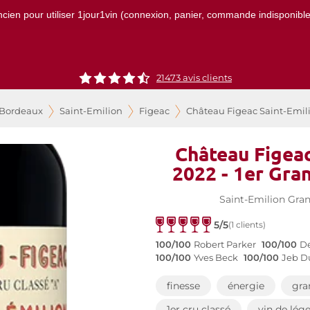
ncien pour utiliser 1jour1vin (connexion, panier, commande indisponibles)
21473
avis clients
 Bordeaux
Saint-Emilion
Figeac
Château Figeac Saint-Emilio
Château Figeac
2022 - 1er Gra
Saint-Emilion Gra
5/5
(1 clients)
100/100
Robert Parker
100/100
De
100/100
Yves Beck
100/100
Jeb D
finesse
énergie
gra
1er cru classé
vin de lég