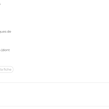
s
iques de
s (dont
la fiche