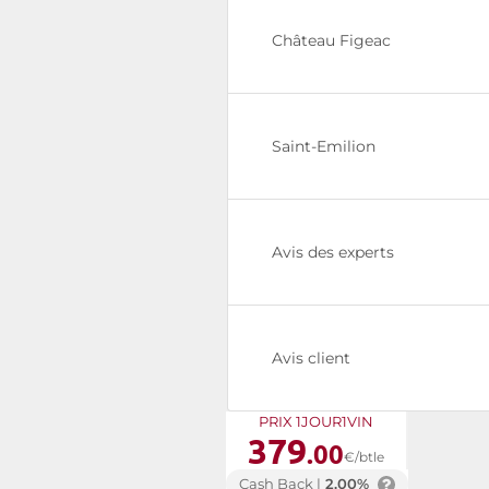
Château Figeac
Saint-Emilion
Avis des experts
Avis client
PRIX 1JOUR1VIN
379
.00
€/btle
Cash Back |
2.00%