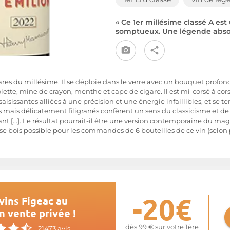
« Ce 1er millésime classé A es
somptueux. Une légende absolu
hares du millésime. Il se déploie dans le verre avec un bouquet profon
olette, mine de crayon, menthe et cape de cigare. Il est mi-corsé à co
saisissantes alliées à une précision et une énergie infaillibles, et se 
mais délicatement filigranés confèrent un sens du classicisme et de 
nt [...]. Le résultat pourrait-il être une version contemporaine du m
sse bois possible pour les commandes de 6 bouteilles de ce vin (selo
-20€
vins Figeac au
n vente privée !
dès 99 € sur votre 1ère
21473 avis